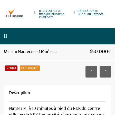
01 87 20 00 28
8h00 à 19h30
info@alalucarne-
Lundi au Samedi
rueil.com
650 000€
Maison Nanterre – 110m² – 6 pièces
VENDU
EXCLUSIVITÉ
Description
Nanterre, à 10 minutes à pied du RER du centre
ville ou du RER Université, charmante maison en