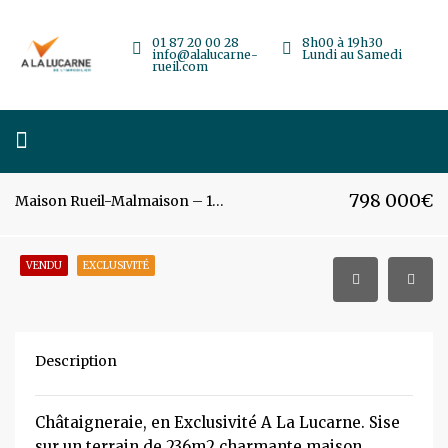
01 87 20 00 28
8h00 à 19h30
info@alalucarne-
Lundi au Samedi
rueil.com
798 000€
Maison Rueil-Malmaison – 107m² – 5 pièces
VENDU
EXCLUSIVITÉ
Description
Châtaigneraie, en Exclusivité A La Lucarne. Sise
sur un terrain de 236m2 charmante maison