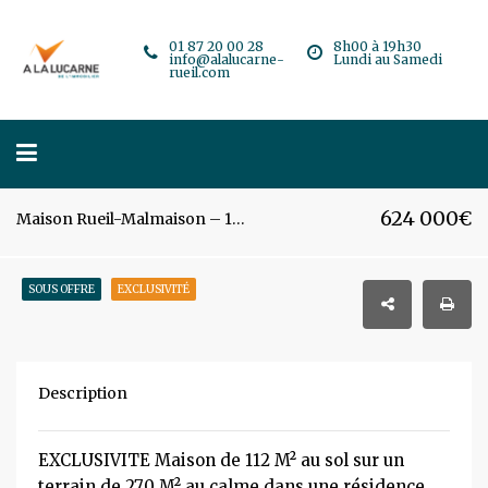
01 87 20 00 28
8h00 à 19h30
info@alalucarne-
Lundi au Samedi
rueil.com
624 000€
Maison Rueil-Malmaison – 110 m² – 5 pièces
SOUS OFFRE
EXCLUSIVITÉ
Description
EXCLUSIVITE Maison de 112 M² au sol sur un
terrain de 270 M² au calme dans une résidence