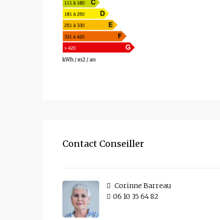
303
kWh / m2 / an
Contact Conseiller
Corinne Barreau
06 10 35 64 82