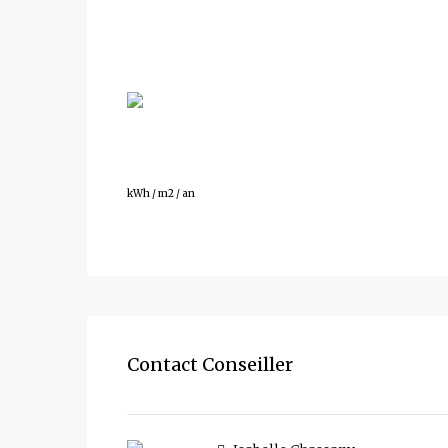
190
kWh / m2 / an
Contact Conseiller