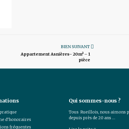
BIEN SUIVANT
Appartement Asnières– 20m² – 1
pièce
mations
Qui sommes-nous ?
 pratique
Tous Rueillois, nous aimons p
depuis près de 20 ans …
e d’honoraires
ions fréquentes