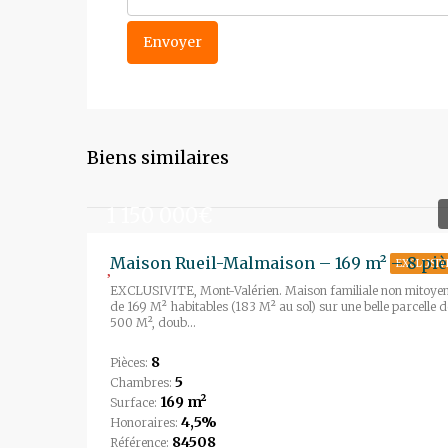
Biens similaires
1 150 000€
Mai
EXCLUSIV
EXCLUSIVITE, Mont-Valérien. Maison familiale non mitoye
de 169 M² habitables (183 M² au sol) sur une belle parcelle d
500 M², doub...
8
Pièces:
5
Chambres:
169 m²
Surface:
4,5%
Honoraires:
84508
Référence: