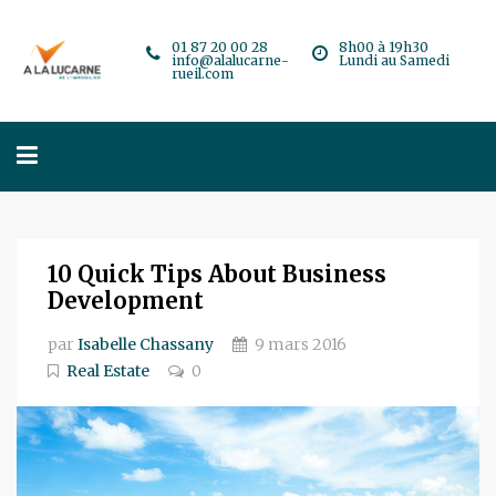
01 87 20 00 28
8h00 à 19h30
info@alalucarne-
Lundi au Samedi
rueil.com
10 Quick Tips About Business
Development
par
Isabelle Chassany
9 mars 2016
Real Estate
0