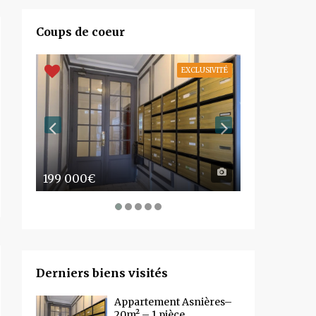
Coups de coeur
EXCLUSIVITÉ
199 000€
1 250 000€
Derniers biens visités
Appartement Asnières–
20m² – 1 pièce