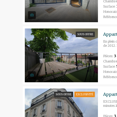
Chambre
Surface:
Honorair
Référenc
Appart
SOUS OFFRE
En plein 
de 2012. 
3
Pièces:
Chambre
Surface:
Honorair
Référenc
SOUS OFFRE
EXCLUSIVITÉ
EXCLUSIVI
minutes à
3
Pièces: