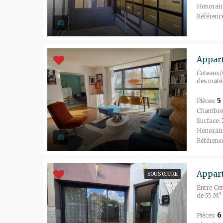
Honorair
Référenc
Appart
Coteaux/C
des matér
5
Pièces:
Chambre
Surface:
Honorair
Référenc
SOUS OFFRE
Entre Cen
de 55 M² 
6
Pièces: