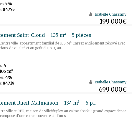
5%
es:
84775
e:
Isabelle Chassany
199 000€
ement Saint-Cloud – 105 m² – 5 pièces
entre ville, appartement familial de 105 M² Carrez entièrement rénové avec
iaux de qualité et au goût du jour, au...
4
s:
105 m²
4%
es:
Isabelle Chassany
84719
e:
699 000€
Appartement Rueil-Malmaison – 134 m² – 6 pièces
tre ville et RER, maison de ville/duplex au calme absolu : grand espace de vie
composé d'une cuisine ouverte et d'un s...