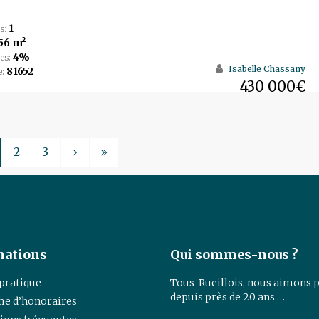
1
s:
56 m²
4%
es:
Isabelle Chassany
81652
e:
430 000€
2
3
mations
Qui sommes-nous ?
 pratique
Tous Rueillois, nous aimons p
depuis près de 20 ans …
e d’honoraires