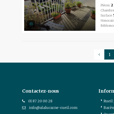
2
Pièces:
Chambre
Surface:
Honorair
Référenc
1
Contactez-nous
Infor
01 87 20 00 28
Rueil
info@alalucarne-rueil.com
Barèm