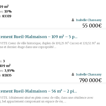
29 m²
10%
es:
83319
e:
Isabelle Chassany
55 000€
Appartement Rueil-Malmaison – 109 m² – 5 pièces
TE Coeur de ville historique, duplex de 109,25 M² Carrez et 129,52 M² au
me et dernier étage dans une copropriété ...
3
s:
109 m²
3,95%
es:
Isabelle Chassany
81835
e:
790 000€
Appartement Rueil-Malmaison – 56 m² – 2 pièces
TE. Idéalement situé en plein coeur de ville, dans une résidence avec
, bel appartement comprenant un espace de vie, ...