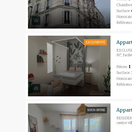
Chambre
Surface:
Honorair
Référenc
EXCLUSIVITÉ
EXCLUSIVI
M², facil
1
Pièces:
Surface:
Honorair
Référenc
SOUS OFFRE
RESIDENC
centre vil