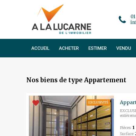
01
in
ACCUEIL
ACHETER
ESTIMER
VENDU
Nos biens de type Appartement
Appart
EXCLUSIVITÉ
EXCLUSIVI
entièreme
1
Pièces:
Surface: