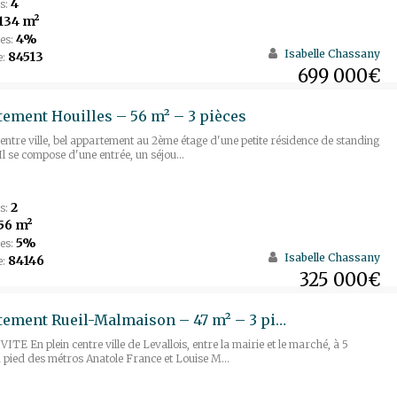
4
s:
134 m²
4%
es:
Isabelle Chassany
84513
e:
699 000€
ement Houilles – 56 m² – 3 pièces
centre ville, bel appartement au 2ème étage d'une petite résidence de standing
Il se compose d'une entrée, un séjou...
2
s:
56 m²
5%
es:
Isabelle Chassany
84146
e:
325 000€
Appartement Rueil-Malmaison – 47 m² – 3 pièces
TE En plein centre ville de Levallois, entre la mairie et le marché, à 5
 pied des métros Anatole France et Louise M...