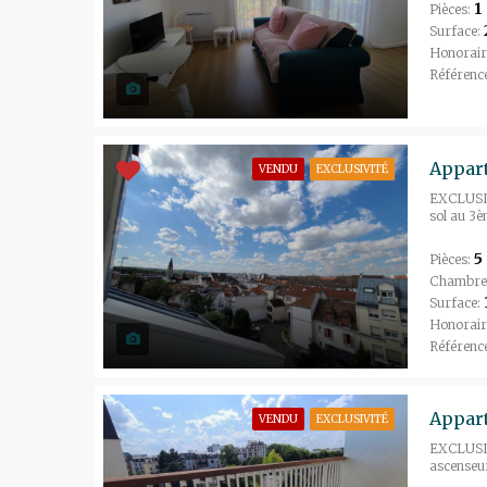
1
Pièces:
Surface:
Honorair
Référenc
VENDU
EXCLUSIVITÉ
EXCLUSIVI
sol au 3è
5
Pièces:
Chambre
Surface:
Honorair
Référenc
VENDU
EXCLUSIVITÉ
EXCLUSIVI
ascenseur