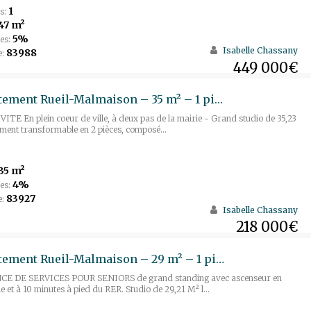
1
s:
47 m²
5%
es:
Isabelle Chassany
83988
e:
449 000€
Appartement Rueil-Malmaison – 35 m² – 1 pièces
TE En plein coeur de ville, à deux pas de la mairie - Grand studio de 35,23
ement transformable en 2 pièces, composé...
35 m²
4%
es:
83927
e:
Isabelle Chassany
218 000€
Appartement Rueil-Malmaison – 29 m² – 1 pièce
E DE SERVICES POUR SENIORS de grand standing avec ascenseur en
le et à 10 minutes à pied du RER. Studio de 29,21 M² l...