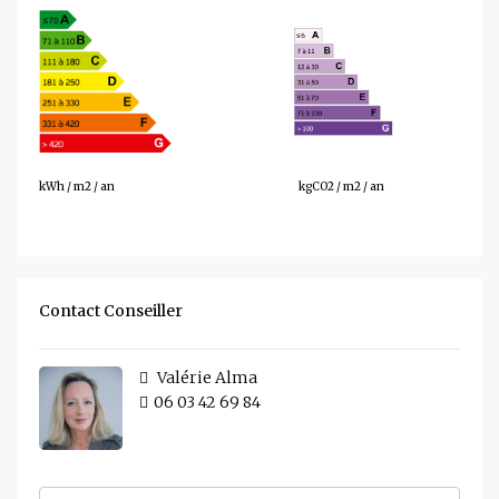
174
40
kWh / m2 / an
kgCO2 / m2 / an
Contact Conseiller
Valérie Alma
06 03 42 69 84