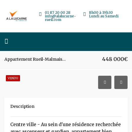
01 87 20 00 28
8h00 à 19h30
info@alalucarne-
Lundi au Samedi
rueil.com
448 000€
Appartement Rueil-Malmaison – 74m² – 3 pièces
VENDU
Description
Centre ville - Au sein d'une résidence recherchée
avec ascenseur et gardien, appartement bien