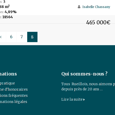
3
s:
88 m²
Isabelle Chassany
4,89%
es:
18564
e:
465 000€
6
7
8
mations
Qui sommes-nous ?
 pratique
Tous Rueillois, nous aimons p
depuis près de 20 ans …
e d’honoraires
ions fréquentes
Lire la suite
mations légales