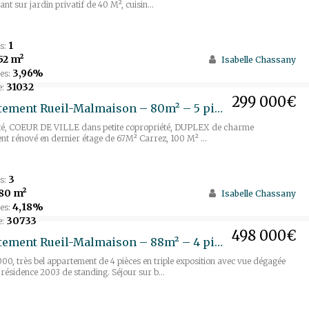
nt sur jardin privatif de 40 M², cuisin...
1
s:
52 m²
Isabelle Chassany
3,96%
es:
31032
e:
299 000€
Appartement Rueil-Malmaison – 80m² – 5 pièces
ité, COEUR DE VILLE dans petite copropriété, DUPLEX de charme
nt rénové en dernier étage de 67M² Carrez, 100 M² ...
3
s:
80 m²
Isabelle Chassany
4,18%
es:
30733
e:
498 000€
Appartement Rueil-Malmaison – 88m² – 4 pièces
0, très bel appartement de 4 pièces en triple exposition avec vue dégagée
résidence 2003 de standing. Séjour sur b...