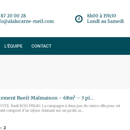
 87 20 00 28
8h00 à 19h30
fo@alalucarne-rueil.com
Lundi au Samedi
L’ÉQUIPE
CONTACT
Appartement Rueil-Malmaison – 68m² – 3 pièces
ITE. Rueil BOIS PREAU. La campagne à deux pas du centre ville pour cet
nt composé d'un séjour donnant sur un jardin ar...
2
s: