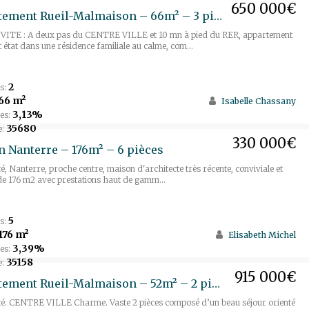
650 000€
Appartement Rueil-Malmaison – 66m² – 3 pièces
ITE : A deux pas du CENTRE VILLE et 10 mn à pied du RER, appartement
t état dans une résidence familiale au calme, com...
2
s:
66 m²
Isabelle Chassany
3,13%
es:
35680
e:
330 000€
 Nanterre – 176m² – 6 pièces
té, Nanterre, proche centre, maison d'architecte très récente, conviviale et
de 176 m2 avec prestations haut de gamm...
5
s:
176 m²
Elisabeth Michel
3,39%
es:
35158
e:
915 000€
Appartement Rueil-Malmaison – 52m² – 2 pièces
ité. CENTRE VILLE Charme. Vaste 2 pièces composé d’un beau séjour orienté