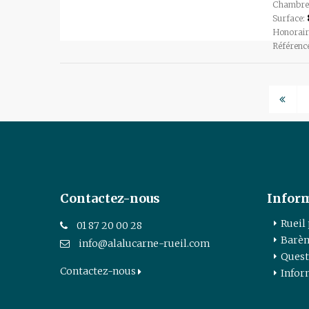
Chambre
Surface:
Honorair
Référenc
Contactez-nous
Infor
Rueil
01 87 20 00 28
Barèm
info@alalucarne-rueil.com
Quest
Contactez-nous
Infor