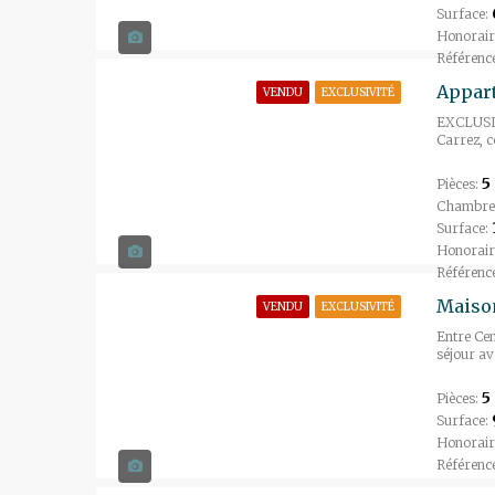
Surface:
Honorair
Référenc
VENDU
EXCLUSIVITÉ
EXCLUSIVI
Carrez, c
5
Pièces:
Chambre
Surface:
Honorair
Référenc
Maiso
VENDU
EXCLUSIVITÉ
Entre Cen
séjour av
5
Pièces:
Surface:
Honorair
Référenc