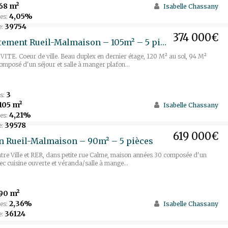
68 m²
Isabelle Chassany
4,05%
es:
39754
e:
374 000€
Appartement Rueil-Malmaison – 105m² – 5 pièces
TE. Coeur de ville. Beau duplex en dernier étage, 120 M² au sol, 94 M²
omposé d'un séjour et salle à manger plafon...
3
s:
105 m²
Isabelle Chassany
4,21%
es:
39578
e:
619 000€
n Rueil-Malmaison – 90m² – 5 pièces
tre Ville et RER, dans petite rue Calme, maison années 30 composée d'un
ec cuisine ouverte et véranda/salle à mange...
90 m²
2,36%
es:
Isabelle Chassany
36124
e: