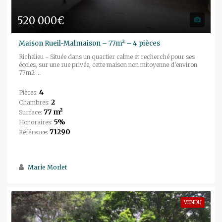
520 000€
Maison Rueil-Malmaison – 77m² – 4 pièces
Richelieu - Située dans un quartier calme et recherché pour ses
écoles, sur une rue privée, cette maison non mitoyenne d'environ
77m2 ...
4
Pièces:
2
Chambres:
77 m²
Surface:
5%
Honoraires:
71290
Référence:
Marie Morlet
VENDU