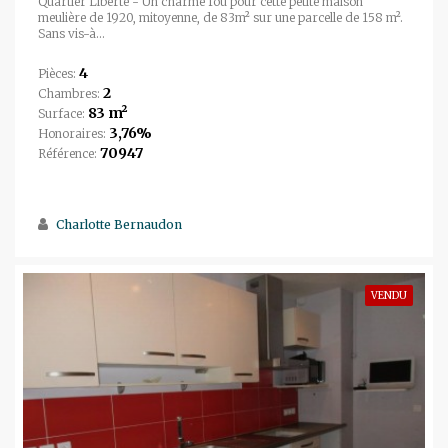
Quartier Liberté - Un charme fou pour cette petite maison
meulière de 1920, mitoyenne, de 83m² sur une parcelle de 158 m².
Sans vis-à...
4
Pièces:
2
Chambres:
83 m²
Surface:
3,76%
Honoraires:
70947
Référence:
Charlotte Bernaudon
VENDU