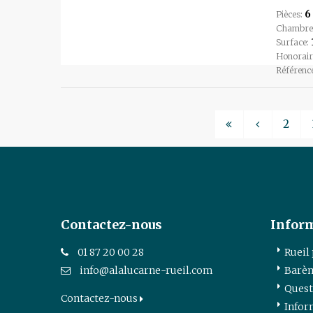
6
Pièces:
Chambre
Surface:
Honorair
Référenc
2
Contactez-nous
Infor
01 87 20 00 28
Rueil
info@alalucarne-rueil.com
Barèm
Quest
Contactez-nous
Infor