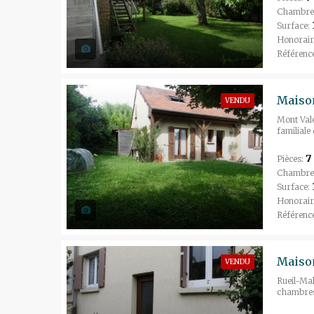
Chambre
Surface:
Honorair
Référenc
Maison
VENDU
Mont Valé
familiale
7
Pièces:
Chambre
Surface:
Honorair
Référenc
Maiso
VENDU
Rueil-Mal
chambres 