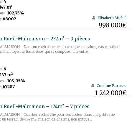
4
s:
147 m²
-102,75%
es:
Elisabeth Michel
68002
e:
998 000€
 Rueil-Malmaison – 237m² – 9 pièces
LMAISON - Dans un environnement bucolique, au calme, vaste maison
, non mitoyenne, lumineuse, qui se compose : une entré...
6
s:
237 m²
-103,05%
es:
Corinne Barreau
67287
e:
1 242 000€
 Rueil-Malmaison – 174m² – 7 pièces
LMAISON - Quartier recherché pour ses écoles, dans une petite rue
r un terrain de 434 m2, maison de charme, non mitoye...