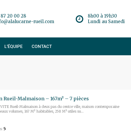
 87 20 00 28
8h00 à 19h30
fo@alalucarne-rueil.com
Lundi au Samedi
L’ÉQUIPE
CONTACT
 Rueil-Malmaison – 167m² – 7 pièces
ITE Rueil-Malmaison à deux pas du centre ville, maison contemporaine
eaux volumes, 167 M² habitables, 258 M² utiles su...
5
s: