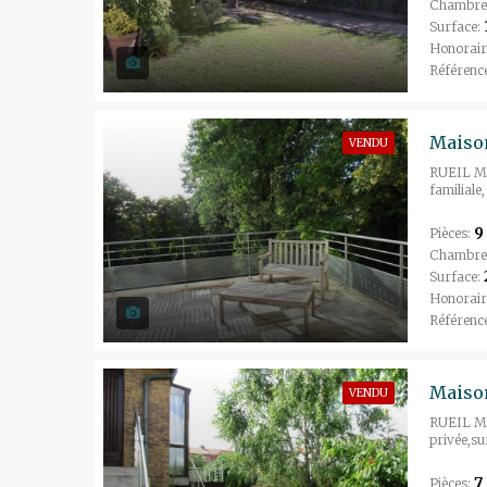
Chambre
Surface:
Honorair
Référenc
Maison
VENDU
RUEIL MA
familiale
9
Pièces:
Chambre
Surface:
Honorair
Référenc
Maison
VENDU
RUEIL MA
privée,su
7
Pièces: