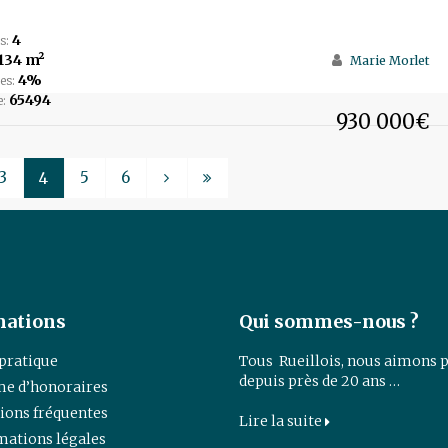
4
s:
134 m²
Marie Morlet
4%
es:
65494
e:
930 000€
3
5
6
4
mations
Qui sommes-nous ?
 pratique
Tous Rueillois, nous aimons p
depuis près de 20 ans …
e d’honoraires
ions fréquentes
Lire la suite
mations légales