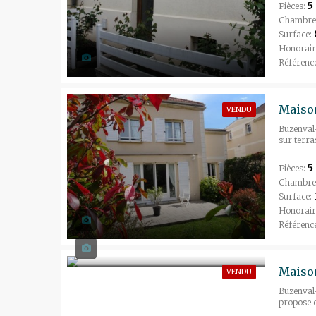
5
Pièces:
Chambre
Surface:
Honorair
Référenc
Maison
VENDU
Buzenval-
sur terras
5
Pièces:
Chambre
Surface:
Honorair
Référenc
Maison
VENDU
Buzenval-
propose en