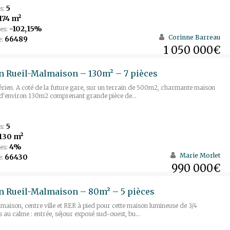
5
s:
174 m²
-102,15%
es:
Corinne Barreau
66489
e:
1 050 000€
 Rueil-Malmaison – 130m² – 7 pièces
rien. A coté de la future gare, sur un terrain de 500m2, charmante maison
 d'environ 130m2 comprenant grande pièce de...
5
s:
130 m²
4%
es:
Marie Morlet
66430
e:
990 000€
n Rueil-Malmaison – 80m² – 5 pièces
maison, centre ville et RER à pied pour cette maison lumineuse de 3/4
au calme : entrée, séjour exposé sud-ouest, bu...