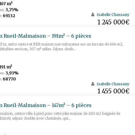
167 m²
3,75%
es:
Isabelle Chassany
69132
e:
1 245 000€
 Rueil-Malmaison – 191m² – 6 pièces
d'or, entre centre et RER maison non mitoyenne sur un terrain de 666 m2,
bitables environ, 307 m² utiles. Séjour doub...
191 m²
3,93%
es:
68770
e:
Isabelle Chassany
1 455 000€
 Rueil-Malmaison – 147m² – 6 pièces
maison, centre ville à pied pour cette jolie maison de 180 m2 baignée de
 Entrée, séjour double avec cheminée, qui...