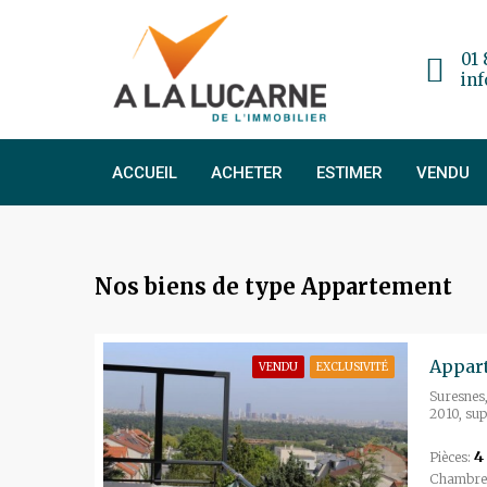
01 
in
ACCUEIL
ACHETER
ESTIMER
VENDU
Nos biens de type Appartement
Appart
VENDU
EXCLUSIVITÉ
Suresnes,
2010, sup
4
Pièces:
Chambre