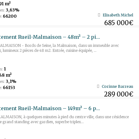
91 m²
3,63%
es:
Elisabeth Michel
66200
e:
685 000€
Appartement Rueil-Malmaison – 48m² – 2 pièces
LMAISON - Bords de Seine, la Malmaison, dans un immeuble avec
, lumineux 2 pièces de 48 m2. Entrée, cuisine équipée, ...
1
s:
48 m²
3,1%
es:
Corinne Barreau
66153
e:
289 000€
Appartement Rueil-Malmaison – 149m² – 6 pièces
LMAISON, à quelques minutes à pied du centre ville, dans une résidence
e grand standing avec gardien, superbe triplex...