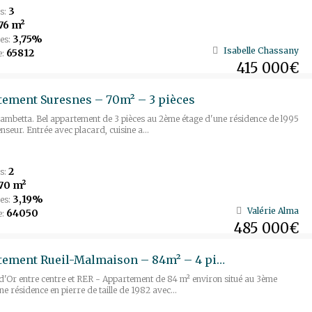
3
s:
76 m²
3,75%
es:
Isabelle Chassany
65812
e:
415 000€
ement Suresnes – 70m² – 3 pièces
mbetta. Bel appartement de 3 pièces au 2ème étage d'une résidence de l995
nseur. Entrée avec placard, cuisine a...
2
s:
70 m²
3,19%
es:
Valérie Alma
64050
e:
485 000€
Appartement Rueil-Malmaison – 84m² – 4 pièces
d'Or entre centre et RER - Appartement de 84 m² environ situé au 3ème
ne résidence en pierre de taille de 1982 avec...