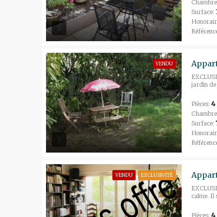
Chambre
Surface:
Honorair
Référenc
VENDU
EXCLUSIVI
jardin de
4
Pièces:
Chambre
Surface:
Honorair
Référenc
VENDU
EXCLUSIVITÉ
EXCLUSIVI
calme. Il
4
Pièces: