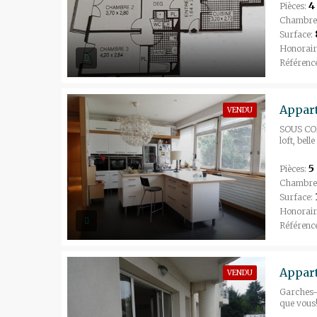
4
Pièces:
Chambre
Surface:
Honorair
Référenc
VENDU
SOUS COM
loft, bel
5
Pièces:
Chambre
Surface:
Honorair
Référenc
Appart
VENDU
Garches- 
que vous!