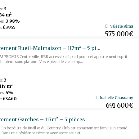
3
s:
84 m²
3,98%
es:
Valérie Alma
63955
e:
575 000€
Appartement Rueil-Malmaison – 117m² – 5 pièces
PROMIS Centre ville, RER accessible à pied pour cet appartement esprit
le hauteur sous plafond. Vaste pièce de vie comp...
3
s:
117 m²
4%
es:
Isabelle Chassany
63460
e:
691 600€
ement Garches – 117m² – 5 pièces
En bordure de Rueil et du Country Club cet appartement familial n'attend
 Dans une résidence récente avec ascenseur et...