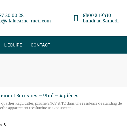
87 20 00 28
8h00 à 19h30
fo@alalucarne-rueil.com
Lundi au Samedi
L’ÉQUIPE
CONTACT
ement Suresnes – 91m² – 4 pièces
 quartier Raguidelles, proche SNCF et T2,dans une résidence de standing de
erbe appartement très lumineux avec une ter...
3
s: