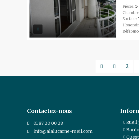
5
Pièces:
Chambre
Surface:
Honorair
Référenc
2
Contactez-nous
Infor
Rueil
01 87 20 00 28
Barèm
info@alalucarne-rueil.com
Quest