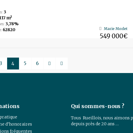
3
s:
117 m²
3,78%
es:
Marie Morlet
62820
e:
549 000€
3
5
6
4
mations
Qui sommes-nous ?
 pratique
Tous Rueillois, nous aimons p
depuis près de 20 ans …
e d’honoraires
ions fréquentes