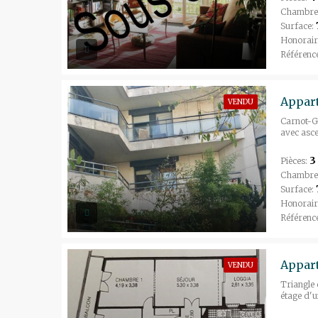
Chambre
Surface:
Honorair
Référenc
Appart
VENDU
Carnot-Ga
avec asce
3
Pièces:
Chambre
Surface:
Honorair
Référenc
VENDU
Triangle 
étage d'u