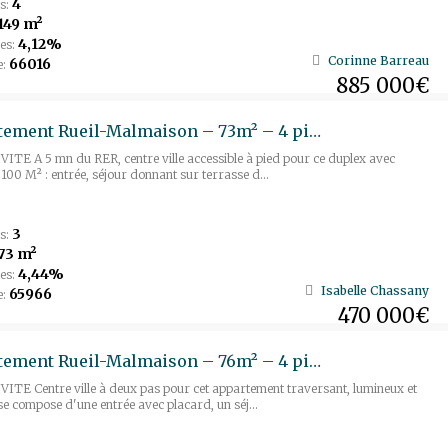
4
s:
149 m²
4,12%
es:
Corinne Barreau
66016
e:
885 000€
Appartement Rueil-Malmaison – 73m² – 4 pièces
TE A 5 mn du RER, centre ville accessible à pied pour ce duplex avec
 100 M² : entrée, séjour donnant sur terrasse d...
3
s:
73 m²
4,44%
es:
Isabelle Chassany
65966
e:
470 000€
Appartement Rueil-Malmaison – 76m² – 4 pièces
TE Centre ville à deux pas pour cet appartement traversant, lumineux et
 se compose d'une entrée avec placard, un séj...