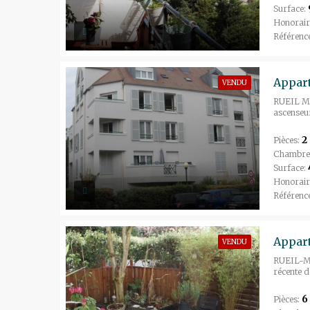
Surface:
Honorair
Référenc
VENDU
RUEIL MA
ascenseur
2
Pièces:
Chambre
Surface:
Honorair
Référenc
VENDU
RUEIL-MA
récente d
6
Pièces: